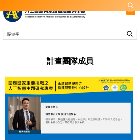
跳
到
主
要
內
容
區
計畫團隊成員